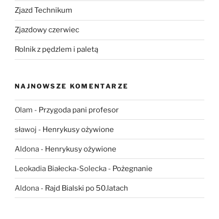
Zjazd Technikum
Zjazdowy czerwiec
Rolnik z pędzlem i paletą
NAJNOWSZE KOMENTARZE
Olam
-
Przygoda pani profesor
sławoj
-
Henrykusy ożywione
Aldona
-
Henrykusy ożywione
Leokadia Białecka-Solecka
-
Pożegnanie
Aldona
-
Rajd Bialski po 50.latach