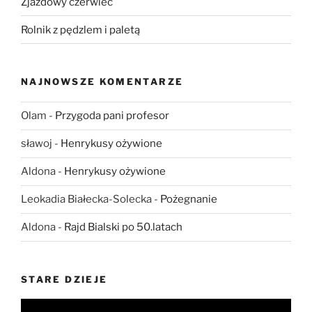
Zjazdowy czerwiec
Rolnik z pędzlem i paletą
NAJNOWSZE KOMENTARZE
Olam
-
Przygoda pani profesor
sławoj
-
Henrykusy ożywione
Aldona
-
Henrykusy ożywione
Leokadia Białecka-Solecka
-
Pożegnanie
Aldona
-
Rajd Bialski po 50.latach
STARE DZIEJE
Odtwarzacz