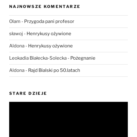
NAJNOWSZE KOMENTARZE
Olam
-
Przygoda pani profesor
sławoj
-
Henrykusy ożywione
Aldona
-
Henrykusy ożywione
Leokadia Białecka-Solecka
-
Pożegnanie
Aldona
-
Rajd Bialski po 50.latach
STARE DZIEJE
Odtwarzacz
video