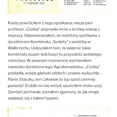
Kiedy powróciłem z tego spotkania, nasza pani
profesor „Ciotka” poprosiła mnie o krótką relację z
imprezy. Odpowiedziałem, że mieliśmy spotkanie z
dyrektorem Kombinatu „Sudety” z siedzibą w
Wałbrzychu. Usłyszałem tam, że właśnie takie
kombinaty (super kołchozy) to przyszłość polskiego
rolnictwa. W pewnym momencie wymieniłem
nazwisko dyrektora tego Agrokompleksu. „Ciotka”
pobladła, wzięła głęboki oddech i prawie wybuchła. –
Panie Staszku, ten człowiek to
t
yp
s
pod ciemnej
gwiazdy!
Zrobiło mi się wstyd, spuściłem nisko uszy.
Zamiast pochwały zostałem zganiony, że jak mogę
zadawać się z takimi typami.