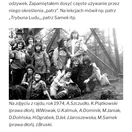
odzywek. Zapamiętałem dosyć częste używanie przez
niego określenia „patrz”. Na lekcjach mówił np
. patrz
„
Trybuna Ludu
„,
patrz Samek
itp.
Na zdjęciu z rajdu, rok 1974, A.Szczudło, K.Piątkowski
(prawa dłoń), W.Wowak, U.Kalmuk, A.Dominik, M.Janiak,
D.Dolińska, H.Ograbek, D.Jeł, J.Jaroszewska, M.Samek
(prawa dłoń), J.Bruski.