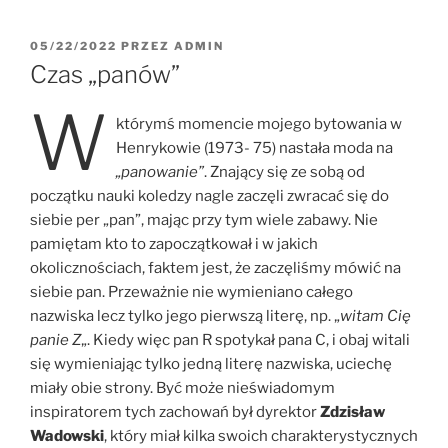
05/22/2022
PRZEZ
ADMIN
Czas „panów”
W
którymś momencie mojego bytowania w
Henrykowie (1973- 75) nastała moda na
„panowanie”
. Znający się ze sobą od
początku nauki koledzy nagle zaczęli zwracać się do
siebie per „pan”, mając przy tym wiele zabawy. Nie
pamiętam kto to zapoczątkował i w jakich
okolicznościach, faktem jest, że zaczęliśmy mówić na
siebie pan. Przeważnie nie wymieniano całego
nazwiska lecz tylko jego pierwszą literę, np. „
witam Cię
panie Z
„. Kiedy więc pan R spotykał pana C, i obaj witali
się wymieniając tylko jedną literę nazwiska, uciechę
miały obie strony. Być może nieświadomym
inspiratorem tych zachowań był dyrektor
Zdzisław
Wadowski
, który miał kilka swoich charakterystycznych