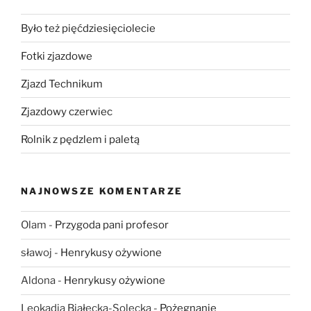
Było też pięćdziesięciolecie
Fotki zjazdowe
Zjazd Technikum
Zjazdowy czerwiec
Rolnik z pędzlem i paletą
NAJNOWSZE KOMENTARZE
Olam
-
Przygoda pani profesor
sławoj
-
Henrykusy ożywione
Aldona
-
Henrykusy ożywione
Leokadia Białecka-Solecka
-
Pożegnanie