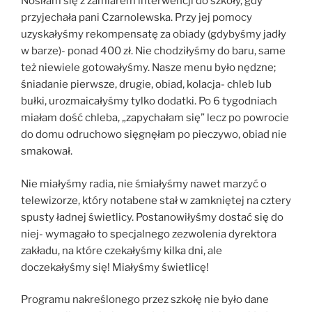
Nosiłam się z zamiarem interwencji do szkoły, gdy
przyjechała pani Czarnolewska. Przy jej pomocy
uzyskałyśmy rekompensatę za obiady (gdybyśmy jadły
w barze)- ponad 400 zł. Nie chodziłyśmy do baru, same
też niewiele gotowałyśmy. Nasze menu było nędzne;
śniadanie pierwsze, drugie, obiad, kolacja- chleb lub
bułki, urozmaicałyśmy tylko dodatki. Po 6 tygodniach
miałam dość chleba, „zapychałam się” lecz po powrocie
do domu odruchowo sięgnęłam po pieczywo, obiad nie
smakował.
Nie miałyśmy radia, nie śmiałyśmy nawet marzyć o
telewizorze, który notabene stał w zamkniętej na cztery
spusty ładnej świetlicy. Postanowiłyśmy dostać się do
niej- wymagało to specjalnego zezwolenia dyrektora
zakładu, na które czekałyśmy kilka dni, ale
doczekałyśmy się! Miałyśmy świetlicę!
Programu nakreślonego przez szkołę nie było dane