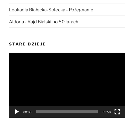
Leokadia Białecka-Solecka
-
Pożegnanie
Aldona
-
Rajd Bialski po 50.latach
STARE DZIEJE
Odtwarzacz
video
00:00
03:50