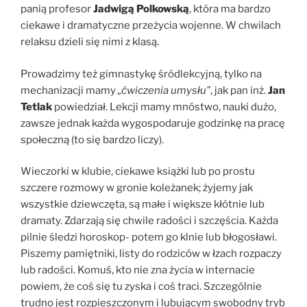
panią profesor
Jadwigą Polkowską
, która ma bardzo
ciekawe i dramatyczne przeżycia wojenne. W chwilach
relaksu dzieli się nimi z klasą.
Prowadzimy też gimnastykę śródlekcyjną, tylko na
mechanizacji mamy
„ćwiczenia umysłu”
, jak pan inż.
Jan
Tetlak
powiedział. Lekcji mamy mnóstwo, nauki dużo,
zawsze jednak każda wygospodaruje godzinkę na pracę
społeczną (to się bardzo liczy).
Wieczorki w klubie, ciekawe książki lub po prostu
szczere rozmowy w gronie koleżanek; żyjemy jak
wszystkie dziewczęta, są małe i większe kłótnie lub
dramaty. Zdarzają się chwile radości i szczęścia. Każda
pilnie śledzi horoskop- potem go klnie lub błogosławi.
Piszemy pamiętniki, listy do rodziców w łzach rozpaczy
lub radości. Komuś, kto nie zna życia w internacie
powiem, że coś się tu zyska i coś traci. Szczególnie
trudno jest rozpieszczonym i lubującym swobodny tryb