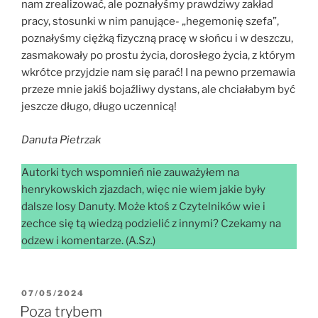
nam zrealizować, ale poznałyśmy prawdziwy zakład
pracy, stosunki w nim panujące- „hegemonię szefa”,
poznałyśmy ciężką fizyczną pracę w słońcu i w deszczu,
zasmakowały po prostu życia, dorosłego życia, z którym
wkrótce przyjdzie nam się parać! I na pewno przemawia
przeze mnie jakiś bojaźliwy dystans, ale chciałabym być
jeszcze długo, długo uczennicą!
Danuta Pietrzak
Autorki tych wspomnień nie zauważyłem na
henrykowskich zjazdach, więc nie wiem jakie były
dalsze losy Danuty. Może ktoś z Czytelników wie i
zechce się tą wiedzą podzielić z innymi? Czekamy na
odzew i komentarze. (A.Sz.)
07/05/2024
Poza trybem