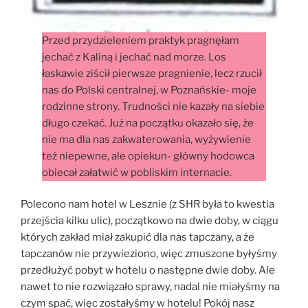
Przed przydzieleniem praktyk pragnęłam
jechać z Kaliną i jechać nad morze. Los
łaskawie ziścił pierwsze pragnienie, lecz rzucił
nas do Polski centralnej, w Poznańskie- moje
rodzinne strony. Trudności nie kazały na siebie
długo czekać. Już na początku okazało się, że
nie ma dla nas zakwaterowania, wyżywienie
też niepewne, ale opiekun- główny hodowca
obiecał załatwić w pobliskim internacie.
Polecono nam hotel w Lesznie (z SHR była to kwestia
przejścia kilku ulic), początkowo na dwie doby, w ciągu
których zakład miał zakupić dla nas tapczany, a że
tapczanów nie przywieziono, więc zmuszone byłyśmy
przedłużyć pobyt w hotelu o następne dwie doby. Ale
nawet to nie rozwiązało sprawy, nadal nie miałyśmy na
czym spać, więc zostałyśmy w hotelu! Pokój nasz