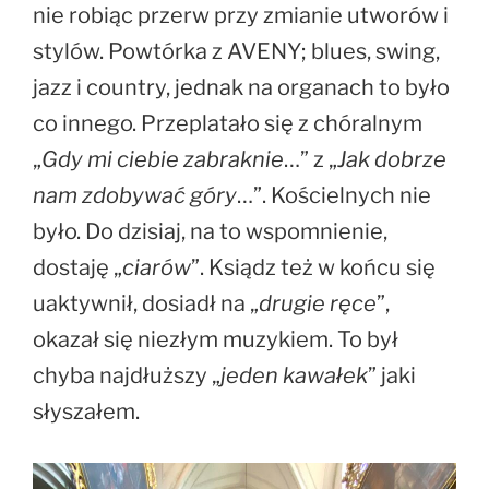
nie robiąc przerw przy zmianie utworów i
stylów. Powtórka z AVENY; blues, swing,
jazz i country, jednak na organach to było
co innego. Przeplatało się z chóralnym
„
Gdy mi ciebie zabraknie
…” z „
Jak dobrze
nam zdobywać góry
…”. Kościelnych nie
było. Do dzisiaj, na to wspomnienie,
dostaję „
ciarów
”. Ksiądz też w końcu się
uaktywnił, dosiadł na „
drugie ręce
”,
okazał się niezłym muzykiem. To był
chyba najdłuższy „
jeden kawałek
” jaki
słyszałem.