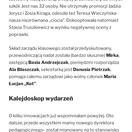
szkół. Jest nas 32 osoby. Nie otrzymały promocji Jadzia
Jorysz i Zosia Kiraga, odeszła też Teresa Wieczyńska-
nasza niezrównana „ciocia”. Dokooptowała natomiast
Stasia Truszkiewicz w wyniku negatywnej oceny z
poprawki.
Skład zarządu klasowego został przedyskutowany,
przewodniczącą nadal została (bardzo słusznie)
Mirka
,
zastępcą
Basia Andrzejczak
, pieniędzmi rozporządza
Ala Błaszczak
, sekretarką jest
Danusia Pietrzak
,
pomaga całemu zarządowi jako wolny członek
Maria
Łucjan „Kot”
.
Kalejdoskop wydarzeń
O kilku innowacjach już wspomniałam powyżej. Oto
dalsze; przede wszystkim mamy nowego dyrektora
pedagogicznego- został mianowany na to stanowisko