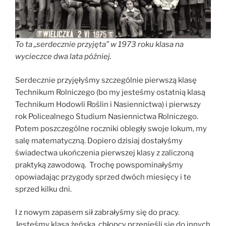
To ta „serdecznie przyjęta” w 1973 roku klasa na
wycieczce dwa lata później.
Serdecznie przyjęłyśmy szczególnie pierwszą klasę
Technikum Rolniczego (bo my jesteśmy ostatnią klasą
Technikum Hodowli Roślin i Nasiennictwa) i pierwszy
rok Policealnego Studium Nasiennictwa Rolniczego.
Potem poszczególne roczniki obległy swoje lokum, my
salę matematyczną. Dopiero dzisiaj dostałyśmy
świadectwa ukończenia pierwszej klasy z zaliczoną
praktyką zawodową. Trochę powspominałyśmy
opowiadając przygody sprzed dwóch miesięcy i te
sprzed kilku dni.
I z nowym zapasem sił zabrałyśmy się do pracy.
Jesteśmy klasą żeńską, chłopcy przenieśli się do innych