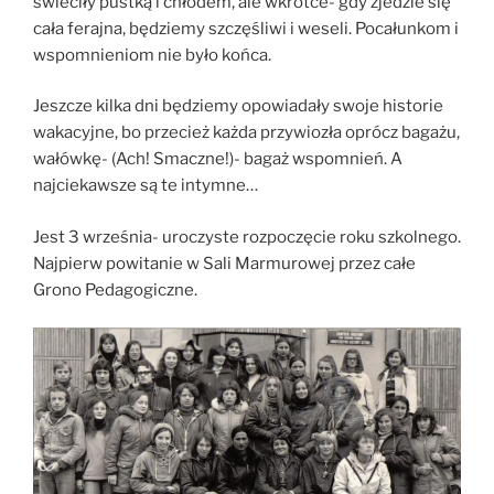
świeciły pustką i chłodem, ale wkrótce- gdy zjedzie się
cała ferajna, będziemy szczęśliwi i weseli. Pocałunkom i
wspomnieniom nie było końca.
Jeszcze kilka dni będziemy opowiadały swoje historie
wakacyjne, bo przecież każda przywiozła oprócz bagażu,
wałówkę- (Ach! Smaczne!)- bagaż wspomnień. A
najciekawsze są te intymne…
Jest 3 września- uroczyste rozpoczęcie roku szkolnego.
Najpierw powitanie w Sali Marmurowej przez całe
Grono Pedagogiczne.