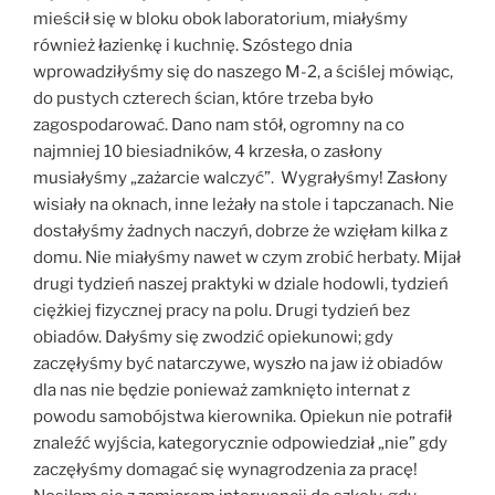
mieścił się w bloku obok laboratorium, miałyśmy
również łazienkę i kuchnię. Szóstego dnia
wprowadziłyśmy się do naszego M-2, a ściślej mówiąc,
do pustych czterech ścian, które trzeba było
zagospodarować. Dano nam stół, ogromny na co
najmniej 10 biesiadników, 4 krzesła, o zasłony
musiałyśmy „zażarcie walczyć”. Wygrałyśmy! Zasłony
wisiały na oknach, inne leżały na stole i tapczanach. Nie
dostałyśmy żadnych naczyń, dobrze że wzięłam kilka z
domu. Nie miałyśmy nawet w czym zrobić herbaty. Mijał
drugi tydzień naszej praktyki w dziale hodowli, tydzień
ciężkiej fizycznej pracy na polu. Drugi tydzień bez
obiadów. Dałyśmy się zwodzić opiekunowi; gdy
zaczęłyśmy być natarczywe, wyszło na jaw iż obiadów
dla nas nie będzie ponieważ zamknięto internat z
powodu samobójstwa kierownika. Opiekun nie potrafił
znaleźć wyjścia, kategorycznie odpowiedział „nie” gdy
zaczęłyśmy domagać się wynagrodzenia za pracę!