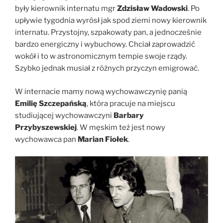
były kierownik internatu mgr
Zdzisław Wadowski
. Po
upływie tygodnia wyrósł jak spod ziemi nowy kierownik
internatu. Przystojny, szpakowaty pan, a jednocześnie
bardzo energiczny i wybuchowy. Chciał zaprowadzić
wokół i to w astronomicznym tempie swoje rządy.
Szybko jednak musiał z różnych przyczyn emigrować.
W internacie mamy nową wychowawczynię panią
Emilię Szczepańską
, która pracuje na miejscu
studiującej wychowawczyni
Barbary
Przybyszewskiej
. W męskim też jest nowy
wychowawca pan
Marian Fiołek
.