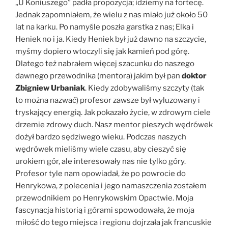
„U Koniuszego” padła propozycja; idziemy na fortecę.
Jednak zapomniałem, że wielu z nas miało już około 50
lat na karku. Po namyśle poszła garstka z nas; Elka i
Heniek no i ja. Kiedy Heniek był już dawno na szczycie,
myśmy dopiero wtoczyli się jak kamień pod górę.
Dlatego też nabrałem więcej szacunku do naszego
dawnego przewodnika (mentora) jakim był pan
doktor
Zbigniew Urbaniak
. Kiedy zdobywaliśmy szczyty (tak
to można nazwać) profesor zawsze był wyluzowany i
tryskający energią. Jak pokazało życie, w zdrowym ciele
drzemie zdrowy duch. Nasz mentor pieszych wędrówek
dożył bardzo sędziwego wieku. Podczas naszych
wędrówek mieliśmy wiele czasu, aby cieszyć się
urokiem gór, ale interesowały nas nie tylko góry.
Profesor tyle nam opowiadał, że po powrocie do
Henrykowa, z polecenia i jego namaszczenia zostałem
przewodnikiem po Henrykowskim Opactwie. Moja
fascynacja historią i górami spowodowała, że moja
miłość do tego miejsca i regionu dojrzała jak francuskie