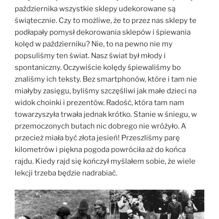
października wszystkie sklepy udekorowane są
świątecznie. Czy to możliwe, że to przez nas sklepy te
podłapały pomysł dekorowania sklepów i śpiewania
kolęd w październiku? Nie, to na pewno nie my
popsuliśmy ten świat. Nasz świat był młody i
spontaniczny. Oczywiście kolędy śpiewaliśmy bo
znaliśmy ich teksty. Bez smartphonów, które i tam nie
miałyby zasięgu, byliśmy szczęśliwi jak małe dzieci na
widok choinki i prezentów. Radość, która tam nam
towarzyszyła trwała jednak krótko. Stanie w śniegu, w
przemoczonych butach nic dobrego nie wróżyło. A
przecież miała być złota jesień! Przeszliśmy parę
kilometrów i piękna pogoda powróciła aż do końca
rajdu. Kiedy rajd się kończył myślałem sobie, że wiele
lekcji trzeba będzie nadrabiać.