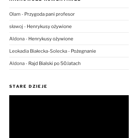
Olam
-
Przygoda pani profesor
sławoj
-
Henrykusy ożywione
Aldona
-
Henrykusy ożywione
Leokadia Białecka-Solecka
-
Pożegnanie
Aldona
-
Rajd Bialski po 50.latach
STARE DZIEJE
Odtwarzacz
video