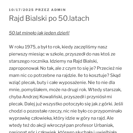
10/17/2025
PRZEZ
ADMIN
Rajd Bialski po 50.latach
50 lat minęło jak jeden dzień!
W roku 1975, a był to rok, kiedy zaczęliśmy nasz
pierwszy miesiąc w szkole, przyszedł do nas ktoś ze
starszego rocznika. Idziemy na Rajd Bialski,
zaproponował. No tak, ale z czym to się je? Przecież nie
mam nic co potrzebne na rajdzie. Ile to kosztuje? Skąd
wziąć plecak, buty i całe wyposażenie. Nie to nie dla
mnie, pomyślałem, może na drugi rok. Wtedy starszak,
chyba Andrzej Kowaliński, przyszedł i przyniósł mi
plecak. Dalej już wszystko potoczyło się jak z górki. Jeśli
chodzi o pozostałe rzeczy, nic nie było co przypominało
wyprawkę człowieka, który idzie w góry na rajd. Ale
wtedy też do akcji wkroczył pan profesor Urbaniak,
pasjonat gór i człowiek, którego słuchała i uwielbiała