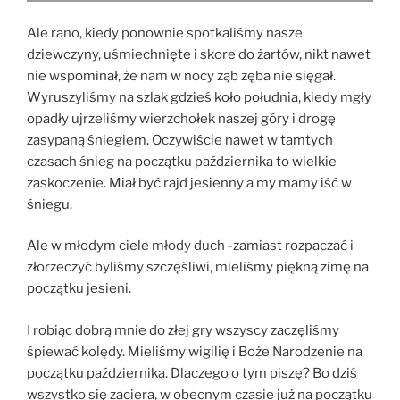
Ale rano, kiedy ponownie spotkaliśmy nasze
dziewczyny, uśmiechnięte i skore do żartów, nikt nawet
nie wspominał, że nam w nocy ząb zęba nie sięgał.
Wyruszyliśmy na szlak gdzieś koło południa, kiedy mgły
opadły ujrzeliśmy wierzchołek naszej góry i drogę
zasypaną śniegiem. Oczywiście nawet w tamtych
czasach śnieg na początku października to wielkie
zaskoczenie. Miał być rajd jesienny a my mamy iść w
śniegu.
Ale w młodym ciele młody duch -zamiast rozpaczać i
złorzeczyć byliśmy szczęśliwi, mieliśmy piękną zimę na
początku jesieni.
I robiąc dobrą mnie do złej gry wszyscy zaczęliśmy
śpiewać kolędy. Mieliśmy wigilię i Boże Narodzenie na
początku października. Dlaczego o tym piszę? Bo dziś
wszystko się zaciera, w obecnym czasie już na początku