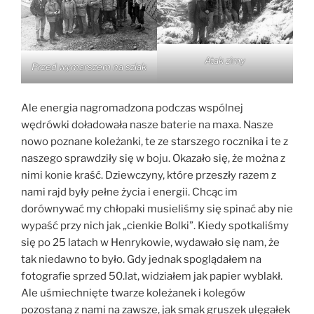
Atak zimy
Przed wymarszem na szlak
Ale energia nagromadzona podczas wspólnej
wędrówki doładowała nasze baterie na maxa. Nasze
nowo poznane koleżanki, te ze starszego rocznika i te z
naszego sprawdziły się w boju. Okazało się, że można z
nimi konie kraść. Dziewczyny, które przeszły razem z
nami rajd były pełne życia i energii. Chcąc im
dorównywać my chłopaki musieliśmy się spinać aby nie
wypaść przy nich jak „cienkie Bolki”. Kiedy spotkaliśmy
się po 25 latach w Henrykowie, wydawało się nam, że
tak niedawno to było. Gdy jednak spoglądałem na
fotografie sprzed 50.lat, widziałem jak papier wyblakł.
Ale uśmiechnięte twarze koleżanek i kolegów
pozostaną z nami na zawsze, jak smak gruszek ulęgałek