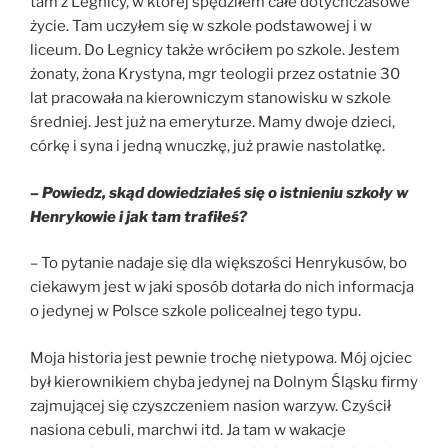
tam z Legnicy, w której spędziłem całe dotychczasowe
życie. Tam uczyłem się w szkole podstawowej i w
liceum. Do Legnicy także wróciłem po szkole. Jestem
żonaty, żona Krystyna, mgr teologii przez ostatnie 30
lat pracowała na kierowniczym stanowisku w szkole
średniej. Jest już na emeryturze. Mamy dwoje dzieci,
córkę i syna i jedną wnuczkę, już prawie nastolatkę.
– Powiedz, skąd dowiedziałeś się o istnieniu szkoły w
Henrykowie i jak tam trafiłeś?
– To pytanie nadaje się dla większości Henrykusów, bo
ciekawym jest w jaki sposób dotarła do nich informacja
o jedynej w Polsce szkole policealnej tego typu.
Moja historia jest pewnie trochę nietypowa. Mój ojciec
był kierownikiem chyba jedynej na Dolnym Śląsku firmy
zajmującej się czyszczeniem nasion warzyw. Czyścił
nasiona cebuli, marchwi itd. Ja tam w wakacje