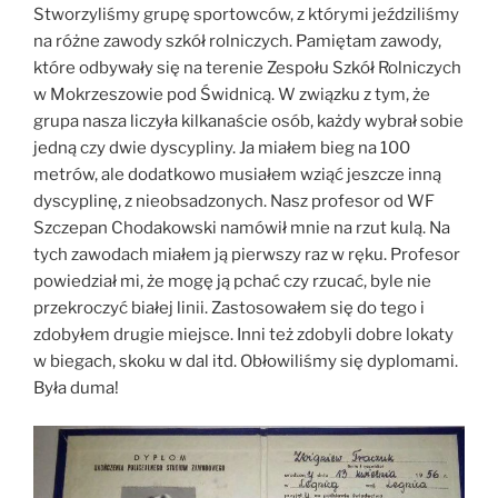
Stworzyliśmy grupę sportowców, z którymi jeździliśmy
na różne zawody szkół rolniczych. Pamiętam zawody,
które odbywały się na terenie Zespołu Szkół Rolniczych
w Mokrzeszowie pod Świdnicą. W związku z tym, że
grupa nasza liczyła kilkanaście osób, każdy wybrał sobie
jedną czy dwie dyscypliny. Ja miałem bieg na 100
metrów, ale dodatkowo musiałem wziąć jeszcze inną
dyscyplinę, z nieobsadzonych. Nasz profesor od WF
Szczepan Chodakowski namówił mnie na rzut kulą. Na
tych zawodach miałem ją pierwszy raz w ręku. Profesor
powiedział mi, że mogę ją pchać czy rzucać, byle nie
przekroczyć białej linii. Zastosowałem się do tego i
zdobyłem drugie miejsce. Inni też zdobyli dobre lokaty
w biegach, skoku w dal itd. Obłowiliśmy się dyplomami.
Była duma!