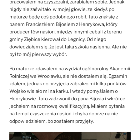
pracowałem na czyszczalni, zarabiałem sobie. Jednak
nigdy nie zaświtało w mojej głowie, ze kiedyś po
maturze będę coś podobnego robił. Tato znał się z
panem Franciszkiem Bijosiem z Henrykowa, który
producentów nasion, między innymi cebuli z terenu
gminy Ziębice kierował do Legnicy. Od niego
dowiedziałem się, że jest taka szkoła nasienna. Ale nie
był to mój pierwszy wybór.
Po maturze zdawałem na wydział ogólnorolny Akademii
Rolniczej we Wrocławiu, ale nie dostałem się. Egzamin
zdałem, jednak do przyjęcia zabrakło mi kilku punktów.
Wojsko wisiało mi na karku. I wtedy pomyślałem o
Henrykowie. Tato zadzwonił do pana Bijosia i wkrótce
jechałem na rozmowę kwalifikacyjną. Miałem pytania
na temat czyszczenia nasion i chyba dobrze na nie
odpowiedziałem, bo zostałem przyjęty.