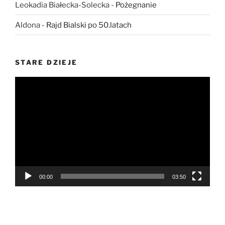
Leokadia Białecka-Solecka
-
Pożegnanie
Aldona
-
Rajd Bialski po 50.latach
STARE DZIEJE
Odtwarzacz
video
00:00
03:50