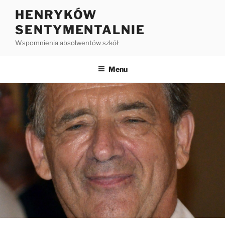
HENRYKÓW
SENTYMENTALNIE
Wspomnienia absolwentów szkół
Menu