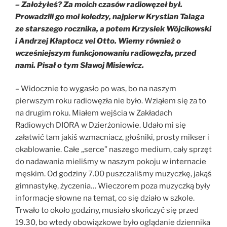
– Założyłeś? Za moich czasów radiowęzeł był.
Prowadzili go moi koledzy, najpierw Krystian Talaga
ze starszego rocznika, a potem Krzysiek Wójcikowski
i Andrzej Kłaptocz vel Otto. Wiemy również o
wcześniejszym funkcjonowaniu radiowęzła, przed
nami. Pisał o tym Sławoj Misiewicz.
– Widocznie to wygasło po was, bo na naszym
pierwszym roku radiowęzła nie było. Wziąłem się za to
na drugim roku. Miałem wejścia w Zakładach
Radiowych DIORA w Dzierżoniowie. Udało mi się
załatwić tam jakiś wzmacniacz, głośniki, prosty mikser i
okablowanie. Całe „serce” naszego medium, cały sprzęt
do nadawania mieliśmy w naszym pokoju w internacie
męskim. Od godziny 7.00 puszczaliśmy muzyczkę, jakąś
gimnastykę, życzenia… Wieczorem poza muzyczką były
informacje słowne na temat, co się działo w szkole.
Trwało to około godziny, musiało skończyć się przed
19.30, bo wtedy obowiązkowe było oglądanie dziennika