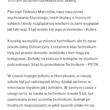
To o tym ostatnim opowiada dziś Sławoj.
Pan mgr Tadeusz Marcinów, nasz nauczyciel
wychowania fizycznego, nosił okulary o mocnych
szkłach i kiedy rozglądał się wielkimi oczami wyglądał
jak taki wąż. Stąd wzięło się jego przezwisko – Kobra.
Ksywkę wymyślili uczniowie technikum, ale to zaraz
poszło dalej. Dziewczyny z ostatnich klas technikum
były już prawie dorosłe i wiedziały z kim mają się
kolegować. Zerkały na starszych kolegów ze studium
policealnego. Stąd to przenikanie Technikum – PSTN.
W czasie mojego pobytu w Henrykowie, w naszej
szkole był już radiowęzeł, który działał zarówno w
internacie męskim jak i żeńskim. W tamtym czasie z
uwagi na to, że nauka w technikum trwała 5 lat, był
opanowany przez uczniów technikum. Jednak po
trudnych negocjacjach, w jakiś sposób udało mi się