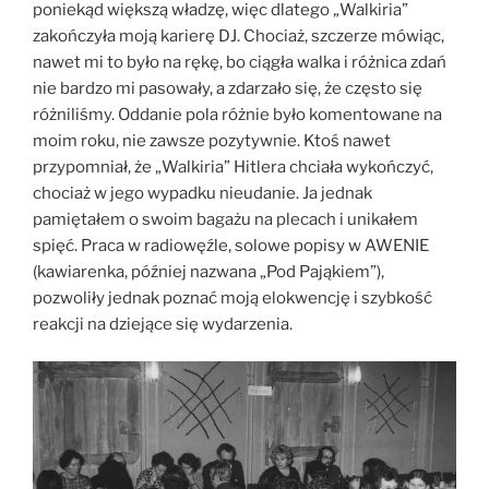
poniekąd większą władzę, więc dlatego „Walkiria”
zakończyła moją karierę DJ. Chociaż, szczerze mówiąc,
nawet mi to było na rękę, bo ciągła walka i różnica zdań
nie bardzo mi pasowały, a zdarzało się, że często się
różniliśmy. Oddanie pola różnie było komentowane na
moim roku, nie zawsze pozytywnie. Ktoś nawet
przypomniał, że „Walkiria” Hitlera chciała wykończyć,
chociaż w jego wypadku nieudanie. Ja jednak
pamiętałem o swoim bagażu na plecach i unikałem
spięć. Praca w radiowęźle, solowe popisy w AWENIE
(kawiarenka, później nazwana „Pod Pająkiem”),
pozwoliły jednak poznać moją elokwencję i szybkość
reakcji na dziejące się wydarzenia.