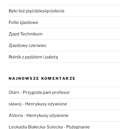
Było też pięćdziesięciolecie
Fotki zjazdowe
Zjazd Technikum
Zjazdowy czerwiec
Rolnik z pędzlem i paletą
NAJNOWSZE KOMENTARZE
Olam
-
Przygoda pani profesor
sławoj
-
Henrykusy ożywione
Aldona
-
Henrykusy ożywione
Leokadia Białecka-Solecka
-
Pożegnanie