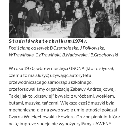
S t u d n i ó w k a t e c h n i k u m 1974 r.
Pod ścianą od lewej: B.Czarnoleska, J.Polkowska,
W.Trawińska, Cz.Trawiński, B.Wadowska i B.Grochowski
W roku 1970, wbrew niechęci GRONA (kto to słyszał,
czemu to ma służyć) używając autorytetu
przewodniczącego samorządu szkolnego,
przeforsowaliśmy organizację Zabawy Andrzejkowej.
Takiej jak to „drzewiej” bywało; z wróżbami, woskiem,
butami, muzyką, tańcami. Większa część muzyki była
mechaniczna, ale na żywo swoje umiejętności pokazał
Czarek Wojciechowski z Łowicza. Grał na pianinie, które
na tę imprezę specjalnie wypożyczyliśmy z AWENY.