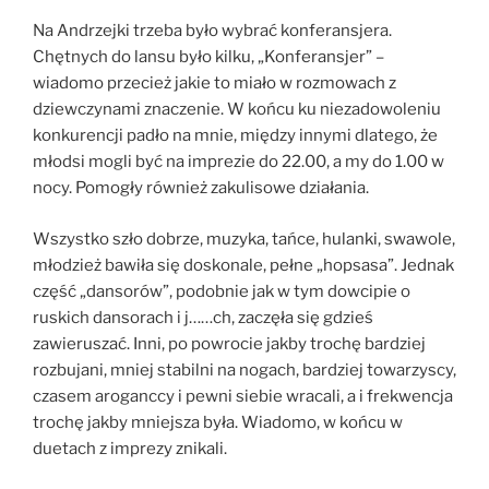
Na Andrzejki trzeba było wybrać konferansjera.
Chętnych do lansu było kilku, „Konferansjer” –
wiadomo przecież jakie to miało w rozmowach z
dziewczynami znaczenie. W końcu ku niezadowoleniu
konkurencji padło na mnie, między innymi dlatego, że
młodsi mogli być na imprezie do 22.00, a my do 1.00 w
nocy. Pomogły również zakulisowe działania.
Wszystko szło dobrze, muzyka, tańce, hulanki, swawole,
młodzież bawiła się doskonale, pełne „hopsasa”. Jednak
część „dansorów”, podobnie jak w tym dowcipie o
ruskich dansorach i j……ch, zaczęła się gdzieś
zawieruszać. Inni, po powrocie jakby trochę bardziej
rozbujani, mniej stabilni na nogach, bardziej towarzyscy,
czasem aroganccy i pewni siebie wracali, a i frekwencja
trochę jakby mniejsza była. Wiadomo, w końcu w
duetach z imprezy znikali.