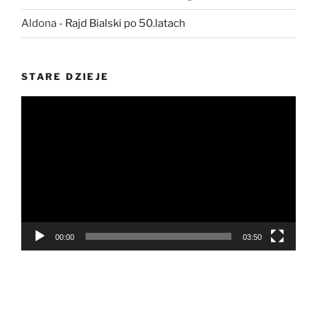
Aldona
-
Rajd Bialski po 50.latach
STARE DZIEJE
Odtwarzacz
video
00:00
03:50