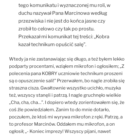
tego komunikatu i wyznaczonej mu roli, w
duchu nazywał Pana Marcinowa według
przezwiska i nie jest do końca jasne czy
zrobił to celowo czy tak po prostu.
Przekazał mi komunikat tej treści: „Kobra
kazał technikum opuścić salę”.
Wtedy ja nie zastanawiając się długo, a też byłem lekko
podparty procentami, wziąłem mikrofon i ogłosiłem; „Z
polecenia pana KOBRY uczniowie technikum proszeni
są o opuszczenie sali!” Przerwałem, bo nagle zrobiła się
straszna cisza. Gwałtownie wszystko ucichło, muzyka
też, wszyscy stanęli i patrzą. I nagle gruchnęło wielkie
„Cha, cha, cha…”. I dopiero wtedy zorientowałem się, że
coś źle powiedziałem. Zanim to do mnie dotarło,
poczułem, że ktoś mi wyrywa mikrofon z ręki. Patrzę, a
to profesor Marcinów. Oddałem mu mikrofon, a on
ogłosił; „- Koniec imprezy! Wszyscy pijani, nawet