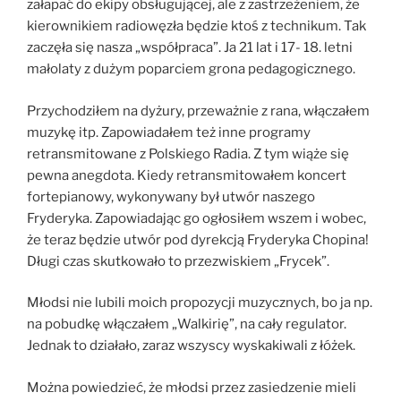
załapać do ekipy obsługującej, ale z zastrzeżeniem, że
kierownikiem radiowęzła będzie ktoś z technikum. Tak
zaczęła się nasza „współpraca”. Ja 21 lat i 17- 18. letni
małolaty z dużym poparciem grona pedagogicznego.
Przychodziłem na dyżury, przeważnie z rana, włączałem
muzykę itp. Zapowiadałem też inne programy
retransmitowane z Polskiego Radia. Z tym wiąże się
pewna anegdota. Kiedy retransmitowałem koncert
fortepianowy, wykonywany był utwór naszego
Fryderyka. Zapowiadając go ogłosiłem wszem i wobec,
że teraz będzie utwór pod dyrekcją Fryderyka Chopina!
Długi czas skutkowało to przezwiskiem „Frycek”.
Młodsi nie lubili moich propozycji muzycznych, bo ja np.
na pobudkę włączałem „Walkirię”, na cały regulator.
Jednak to działało, zaraz wszyscy wyskakiwali z łóżek.
Można powiedzieć, że młodsi przez zasiedzenie mieli