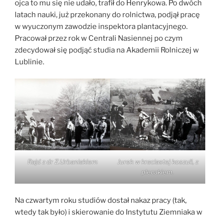
ojca to mu się nie udało, trafił do Henrykowa. Po dwóch
latach nauki, już przekonany do rolnictwa, podjął pracę
w wyuczonym zawodzie inspektora plantacyjnego.
Pracował przez rok w Centrali Nasiennej po czym
zdecydował się podjąć studia na Akademii Rolniczej w
Lublinie.
Rajd z dr Z.Urbaniakiem
Jurek w kraciastej koszuli, z
plecakiem.
Na czwartym roku studiów dostał nakaz pracy (tak,
wtedy tak było) i skierowanie do Instytutu Ziemniaka w