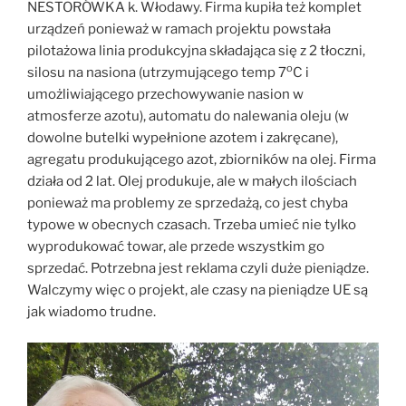
NESTORÓWKA k. Włodawy. Firma kupiła też komplet
urządzeń ponieważ w ramach projektu powstała
pilotażowa linia produkcyjna składająca się z 2 tłoczni,
o
silosu na nasiona (utrzymującego temp 7
C i
umożliwiającego przechowywanie nasion w
atmosferze azotu), automatu do nalewania oleju (w
dowolne butelki wypełnione azotem i zakręcane),
agregatu produkującego azot, zbiorników na olej. Firma
działa od 2 lat. Olej produkuje, ale w małych ilościach
ponieważ ma problemy ze sprzedażą, co jest chyba
typowe w obecnych czasach. Trzeba umieć nie tylko
wyprodukować towar, ale przede wszystkim go
sprzedać. Potrzebna jest reklama czyli duże pieniądze.
Walczymy więc o projekt, ale czasy na pieniądze UE są
jak wiadomo trudne.