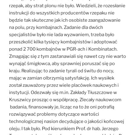
rzepak, aby strat plonu nie było. Wiedzieli, że rozesłanie
instrukcji do wszystkich producentów rzepaku nie
będzie tak skuteczne jak ich osobiste zaangażowanie
na polu, przy kombajnach. Zadanie dla dwóch
specjalistów było nie lada wyzwaniem, trzeba było
przeszkolić kilka tysięcy kombajnistów i adoptować
ponad 2 700 kombajnów w PGR-ach i Kombinatach.
Zmagając się z tym zastanawiali się nawet czy nie warto
wynająć śmigłowca, aby sprawniej poruszać się po
kraju. Realizując to zadanie tyrali od świtu do nocy,
mając w zamian olbrzymią satysfakcję. Ich wysiłek
został zauważony przez wiele placówek naukowych i
instytucji. Odezwały się m.in. Zakłady Tłuszczowe w
Kruszwicy prosząc o współpracę. Zlecały naukowcom
badania, finansowały je, licząc na to że oni potrafią
rozwiązywać problemy dotyczące wartości
technologicznej nasion decydujące o jakości końcowej
oleju. I tak było. Pod kierunkiem Prof. dr hab. Jerzego