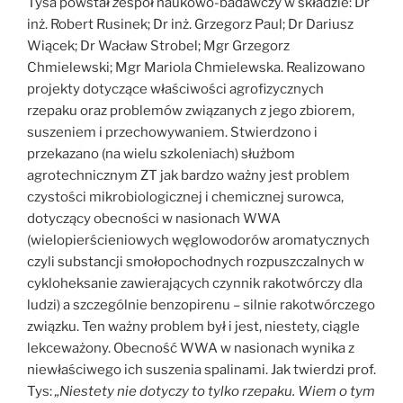
Tysa powstał
z
espół naukowo-badawczy w składzie: Dr
inż. Robert Rusinek; Dr inż. Grzegorz Paul; Dr Dariusz
Wiącek; Dr Wacław Strobel; Mgr Grzegorz
Chmielewski; Mgr Mariola Chmielewska. Realizowano
projekty dotyczące właściwości agrofizycznych
rzepaku oraz problemów związanych z jego zbiorem,
suszeniem i przechowywaniem. Stwierdzono i
przekazano (na wielu szkoleniach) służbom
agrotechnicznym ZT jak bardzo ważny jest problem
czystości mikrobiologicznej i chemicznej surowca,
dotyczący obecności w nasionach WWA
(wielopierścieniowych węglowodorów aromatycznych
czyli substancji smołopochodnych rozpuszczalnych w
cykloheksanie zawierających czynnik rakotwórczy dla
ludzi) a szczególnie benzopirenu – silnie rakotwórczego
związku. Ten ważny problem był i jest, niestety, ciągle
lekceważony. Obecność WWA w nasionach wynika z
niewłaściwego ich suszenia spalinami. Jak twierdzi prof.
Tys:
„Niestety nie dotyczy to tylko rzepaku. Wiem o tym