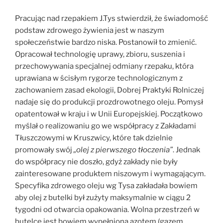
Pracując nad rzepakiem J.Tys stwierdził, że świadomość
podstaw zdrowego żywienia jest w naszym
społeczeństwie bardzo niska. Postanowił to zmienić.
Opracował technologię uprawy, zbioru, suszenia i
przechowywania specjalnej odmiany rzepaku, która
uprawiana w ścisłym rygorze technologicznym z
zachowaniem zasad ekologii, Dobrej Praktyki Rolniczej
nadaje się do produkcji prozdrowotnego oleju. Pomysł
opatentował w kraju i w Unii Europejskiej. Początkowo
myślał o realizowaniu go we współpracy z Zakładami
Tłuszczowymi w Kruszwicy, które tak dzielnie
promowały swój
„olej z pierwszego tłoczenia”
. Jednak
do współpracy nie doszło, gdyż zakłady nie były
zainteresowane produktem niszowym i wymagającym.
Specyfika zdrowego oleju wg Tysa zakładała bowiem
aby olej z butelki był zużyty maksymalnie w ciągu 2
tygodni od otwarcia opakowania. Wolna przestrzeń w
butelce jest bowiem wypełniona azotem (gazem