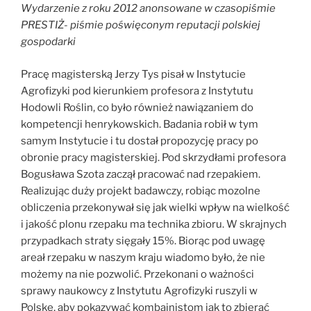
Wydarzenie z roku 2012 anonsowane w czasopiśmie
PRESTIŻ- piśmie poświęconym reputacji polskiej
gospodarki
Pracę magisterską Jerzy Tys pisał w Instytucie
Agrofizyki pod kierunkiem profesora z Instytutu
Hodowli Roślin, co było również nawiązaniem do
kompetencji henrykowskich. Badania robił w tym
samym Instytucie i tu dostał propozycję pracy po
obronie pracy magisterskiej. Pod skrzydłami profesora
Bogusława Szota zaczął pracować nad rzepakiem.
Realizując duży projekt badawczy, robiąc mozolne
obliczenia przekonywał się jak wielki wpływ na wielkość
i jakość plonu rzepaku ma technika zbioru. W skrajnych
przypadkach straty sięgały 15%. Biorąc pod uwagę
areał rzepaku w naszym kraju wiadomo było, że nie
możemy na nie pozwolić. Przekonani o ważności
sprawy naukowcy z Instytutu Agrofizyki ruszyli w
Polskę, aby pokazywać kombajnistom jak to zbierać