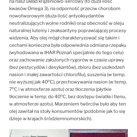
na nasz układ krążeniowo-sercowy (to duża ilość
kwasów Omega 3), na odporność przeciw chorobom
nowotworowym (duża ilość antyoksydantów
neutralizujących wolne rodniki) oraz obecność w oleju
naturalnej luteiny i zeaksantyny poprawiającej procesy
widzenia. Aby olej mógł charakteryzować się takim i
cechami konieczna była odpowiednia odmiana rzepaku
(wyhodowana w IHAR Poznań specjalnie do tego celu)
oraz zachowanie założonych rygorów w czasie uprawy
(bez pestycydów i desykantów), zbioru (bez uszkodzeń
nasion i małej zawartości chlorofilu), suszenia (w temp.
o
nie wyższej jak 40
C), przechowywania nasion (w temp.
o
7
C i w atmosferze azotu) oraz tłoczenia (płytkie
o
tłoczenie w temp. do 40
C, bez dostępu światła i tlenu,
w atmosferze azotu). Marzeniem twórców było aby ten
olej zawitał na stoły konsumentów (podobnie jak to się
dzieje w krajach śródziemnomorskich).