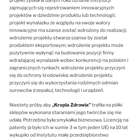
projekt zyskał w danym roku uznanie instytucji
zajmujących się rejestrowaniem innowacyjnych
projektów w dziedzinie produktu lub technologii;
projekt wynalazku ze względu na swoje walory
innowacyjne ma szanse zostać wdrożony do realizacji;
wdrożenie projektu stwarza szanse by został
produktem eksportowym; wdrożenie projektu może
pozytywnie wpłynąć na budowanie pozycji firmy
wdrażającej wynalazek wobec konkurencji na polskim i
zagranicznych rynkach; wdrożenie projektu przyczyni
się do ochrony środowiska; wdrożenie projektu
przyczyni się do wykorzystania rodzimych odmian
surowców (rzepaku), technologii i urządzeń.
Niestety próby aby
„Kropla Zdrowia”
trafiła na półki
sklepów wykonana staraniami jego twórców się nie
udała. Potrzebna była smykałka biznesowa. Licencję na
patenty (a było ich w sumie 3 w tym jeden UE) na 10 lat
wykupiło od Instytutu małe przedsiębiorstwo