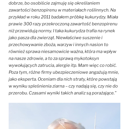
dobrze, bo osobiście zajmuję się określaniem
zawartości benzopirenu w materiałach roślinnych. Na
przykład w roku 2011 badałem próbkę kukurydzy. Miała
prawie 300 razy przekroczoną zawartość benzopirenu
niż przewidują normy. I taka kukurydza trafia na rynek
jako pasza dla zwierząt. Niewłaściwe suszenie i
przechowywanie zboża, warzyw i innych nasion to
również sprawa niesamowicie ważna, która ma wpływ
na nasze zdrowie, a to za sprawą mykotoksyn
wywołujących zatrucia, alergie itp. Mam więc co robić.
Poza tym, różne firmy ubezpieczeniowe angażują mnie,
jako eksperta. Oceniam dla nich straty, które powstają
w wyniku spleśnienia ziarna – czy nadają się, czy nie do
przerobu. Czasami wyniki takich analiz są porażające.”