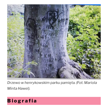
Drzewo w henrykowskim parku pamięta. (Fot. Mariola
Minta Hawel).
B i o g r a f i a