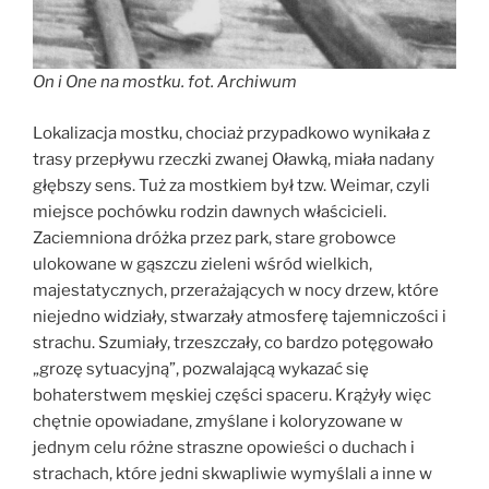
On i One na mostku. fot. Archiwum
Lokalizacja mostku, chociaż przypadkowo wynikała z
trasy przepływu rzeczki zwanej Oławką, miała nadany
głębszy sens. Tuż za mostkiem był tzw. Weimar, czyli
miejsce pochówku rodzin dawnych właścicieli.
Zaciemniona dróżka przez park, stare grobowce
ulokowane w gąszczu zieleni wśród wielkich,
majestatycznych, przerażających w nocy drzew, które
niejedno widziały, stwarzały atmosferę tajemniczości i
strachu. Szumiały, trzeszczały, co bardzo potęgowało
„grozę sytuacyjną”, pozwalającą wykazać się
bohaterstwem męskiej części spaceru. Krążyły więc
chętnie opowiadane, zmyślane i koloryzowane w
jednym celu różne straszne opowieści o duchach i
strachach, które jedni skwapliwie wymyślali a inne w