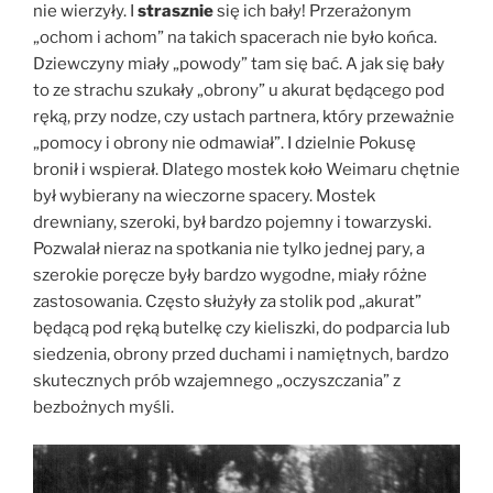
nie wierzyły. I
strasznie
się ich bały! Przerażonym
„ochom i achom” na takich spacerach nie było końca.
Dziewczyny miały „powody” tam się bać. A jak się bały
to ze strachu szukały „obrony” u akurat będącego pod
ręką, przy nodze, czy ustach partnera, który przeważnie
„pomocy i obrony nie odmawiał”. I dzielnie Pokusę
bronił i wspierał. Dlatego mostek koło Weimaru chętnie
był wybierany na wieczorne spacery. Mostek
drewniany, szeroki, był bardzo pojemny i towarzyski.
Pozwalał nieraz na spotkania nie tylko jednej pary, a
szerokie poręcze były bardzo wygodne, miały różne
zastosowania. Często służyły za stolik pod „akurat”
będącą pod ręką butelkę czy kieliszki, do podparcia lub
siedzenia, obrony przed duchami i namiętnych, bardzo
skutecznych prób wzajemnego „oczyszczania” z
bezbożnych myśli.