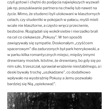
czyli gotowi i chętni do podjęcia największych wyzwań
jak np. poszukiwanie partnera na chwilę lub nawet na
życie. Mimo, że studenci byli ulokowani w klasztornych
celach, czy studentki w pokojach w pałacu, myśli mieli
wcale nie klasztorne, a często wręcz przeciwnie,
bezbożne. Rozglądali się wokół siebie i nierzadko brali
na cel co ciekawsze „Pokusy”. W ten sposób
zawiązywały się sympatie. Doskonałym „czyśćcem
spacerowym” dla zadurzonych był park henrykowski, a
w parku kilka romantycznych miejsc, między innymi
drewniany mostek. Istotne, że drewniany, bo gdy się po
nim szło, trzeszczał, sprawiał wrażenie niestabilnego, a i
deski bywały trochę „uszkadzane”, co dodatkowo
wpływało na wyobraźnię Pokusy a Jemu pozwalało
bardziej się Nią „opiekować”.