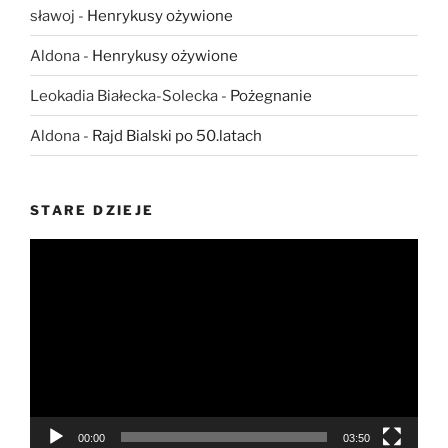
sławoj
-
Henrykusy ożywione
Aldona
-
Henrykusy ożywione
Leokadia Białecka-Solecka
-
Pożegnanie
Aldona
-
Rajd Bialski po 50.latach
STARE DZIEJE
Odtwarzacz
video
00:00
03:50