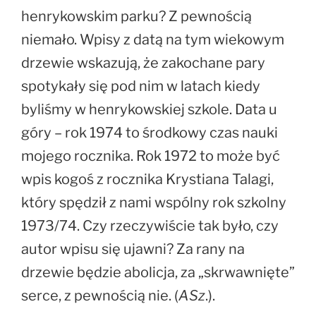
henrykowskim parku? Z pewnością
niemało. Wpisy z datą na tym wiekowym
drzewie wskazują, że zakochane pary
spotykały się pod nim w latach kiedy
byliśmy w henrykowskiej szkole. Data u
góry – rok 1974 to środkowy czas nauki
mojego rocznika. Rok 1972 to może być
wpis kogoś z rocznika Krystiana Talagi,
który spędził z nami wspólny rok szkolny
1973/74. Czy rzeczywiście tak było, czy
autor wpisu się ujawni? Za rany na
drzewie będzie abolicja, za „skrwawnięte”
serce, z pewnością nie. (
ASz
.).