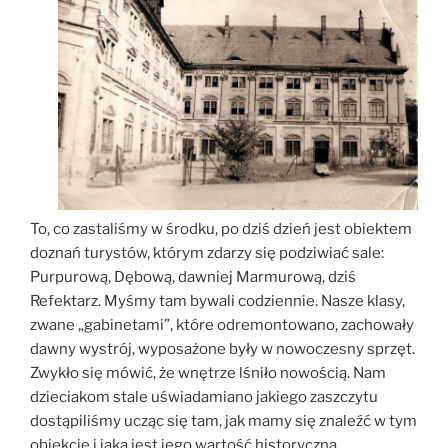
To, co zastaliśmy w środku, po dziś dzień jest obiektem
doznań turystów, którym zdarzy się podziwiać sale:
Purpurową, Dębową, dawniej Marmurową, dziś
Refektarz. Myśmy tam bywali codziennie. Nasze klasy,
zwane „gabinetami”, które odremontowano, zachowały
dawny wystrój, wyposażone były w nowoczesny sprzęt.
Zwykło się mówić, że wnętrze lśniło nowością. Nam
dzieciakom stale uświadamiano jakiego zaszczytu
dostąpiliśmy ucząc się tam, jak mamy się znaleźć w tym
obiekcie i jaka jest jego wartość historyczna.