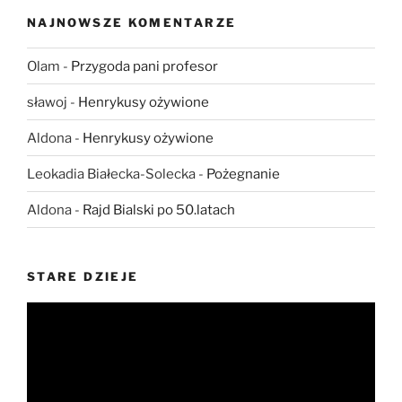
NAJNOWSZE KOMENTARZE
Olam
-
Przygoda pani profesor
sławoj
-
Henrykusy ożywione
Aldona
-
Henrykusy ożywione
Leokadia Białecka-Solecka
-
Pożegnanie
Aldona
-
Rajd Bialski po 50.latach
STARE DZIEJE
Odtwarzacz
video