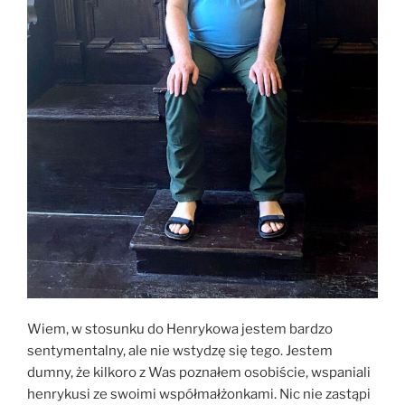
Wiem, w stosunku do Henrykowa jestem bardzo
sentymentalny, ale nie wstydzę się tego. Jestem
dumny, że kilkoro z Was poznałem osobiście, wspaniali
henrykusi ze swoimi współmałżonkami. Nic nie zastąpi