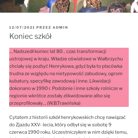
12/07/2021
PRZEZ
ADMIN
Koniec szkół
… Nadszedł koniec lat 80. , czas transformacji
ustrojowej w kraju. Władze oświatowe w Wałbrzychu
chciały się pozbyć Henrykowa, gdyż była to placówka
trudna ze względu na nietypowość zabudowy, ogrom
kubatury, specyfikę zawodową i inne. Likwidacji
dokonano w 1990 r. Podobnie i inne szkoły rolnicze w
regionie wkrótce zostały zlikwidowane albo się
przeprofilowały… (W.B.Trawińska)
Cytatem z historii szkół henrykowskich chcę nawiązać
do Zjazdu XXV- lecia, który odbył się w sobotę 9
czerwca 1990 roku. Uczestniczyłem w nim dzięki temu,