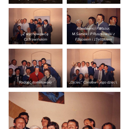
Absolwenci P.Mazur,
Z wychowawcą
M.Samek i P.Ruszkowski z
Cz.Trawińskim
F.Bijosiem i J.Tetlakiem
Radość dominowała
„Ojciec” Czesław i jego dzieci.