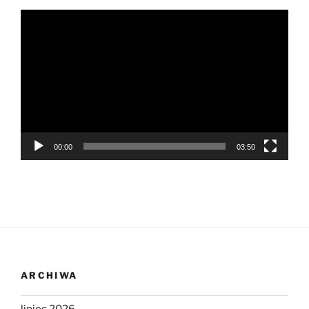
Odtwarzacz
video
00:00
03:50
ARCHIWA