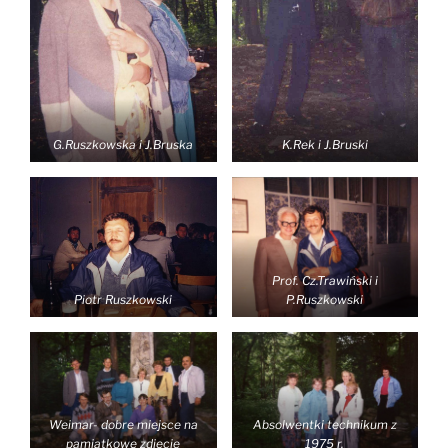
G.Ruszkowska i J.Bruska
K.Rek i J.Bruski
Prof. Cz.Trawiński i
Piotr Ruszkowski
P.Ruszkowski
Weimar- dobre miejsce na
Absolwentki technikum z
pamiątkowe zdjęcie
1975 r.