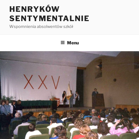
HENRYKÓW
SENTYMENTALNIE
Wspomnienia absolwentów szkół
Menu