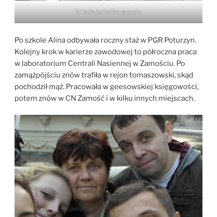
W koleżeńskim gronie.
Po szkole Alina odbywała roczny staż w PGR Poturzyn.
Kolejny krok w karierze zawodowej to półroczna praca
w laboratorium Centrali Nasiennej w Zamościu. Po
zamążpójściu znów trafiła w rejon tomaszowski, skąd
pochodził mąż. Pracowała w geesowskiej księgowości,
potem znów w CN Zamość i w kilku innych miejscach.