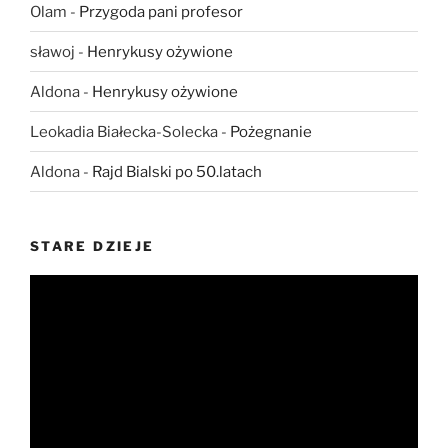
Olam
-
Przygoda pani profesor
sławoj
-
Henrykusy ożywione
Aldona
-
Henrykusy ożywione
Leokadia Białecka-Solecka
-
Pożegnanie
Aldona
-
Rajd Bialski po 50.latach
STARE DZIEJE
Odtwarzacz
video