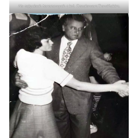
Na zajęciach terenowych z inż. CzesławemTrawińskim.