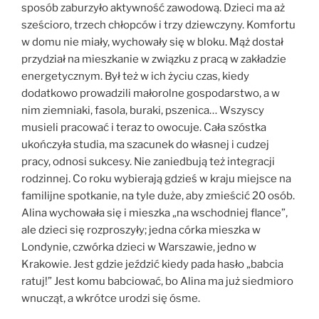
sposób zaburzyło aktywność zawodową. Dzieci ma aż
sześcioro, trzech chłopców i trzy dziewczyny. Komfortu
w domu nie miały, wychowały się w bloku. Mąż dostał
przydział na mieszkanie w związku z pracą w zakładzie
energetycznym. Był też w ich życiu czas, kiedy
dodatkowo prowadzili małorolne gospodarstwo, a w
nim ziemniaki, fasola, buraki, pszenica… Wszyscy
musieli pracować i teraz to owocuje. Cała szóstka
ukończyła studia, ma szacunek do własnej i cudzej
pracy, odnosi sukcesy. Nie zaniedbują też integracji
rodzinnej. Co roku wybierają gdzieś w kraju miejsce na
familijne spotkanie, na tyle duże, aby zmieścić 20 osób.
Alina wychowała się i mieszka „na wschodniej flance”,
ale dzieci się rozproszyły; jedna córka mieszka w
Londynie, czwórka dzieci w Warszawie, jedno w
Krakowie. Jest gdzie jeździć kiedy pada hasło „babcia
ratuj!” Jest komu babciować, bo Alina ma już siedmioro
wnucząt, a wkrótce urodzi się ósme.