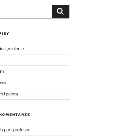
PISY
iesięciolecie
um
wiec
m i paletą
 KOMENTARZE
a pani profesor