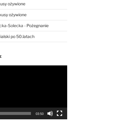
usy ożywione
kusy ożywione
ecka-Solecka
-
Pożegnanie
ialski po 50.latach
E
03:50