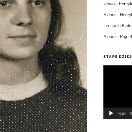
sławoj
-
Henryk
Aldona
-
Henry
Leokadia Biał
Aldona
-
Rajd B
STARE DZIEJ
Odtwarzacz
video
00:00