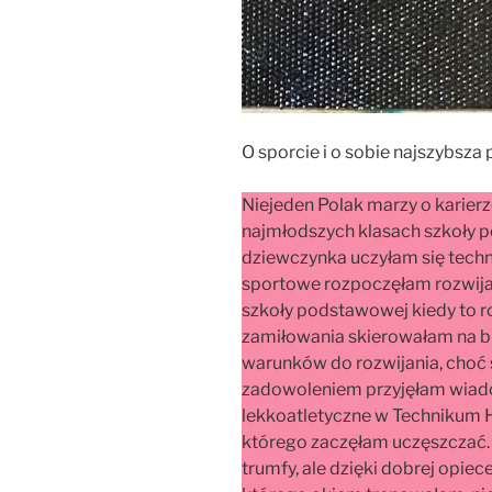
O sporcie i o sobie najszybsza p
Niejeden Polak marzy o karierz
najmłodszych klasach szkoły p
dziewczynka uczyłam się techni
sportowe rozpoczęłam rozwijać
szkoły podstawowej kiedy to roz
zamiłowania skierowałam na bi
warunków do rozwijania, choć s
zadowoleniem przyjęłam wiado
lekkoatletyczne w Technikum H
którego zaczęłam uczęszczać. W
trumfy, ale dzięki dobrej opie