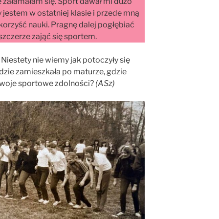
 załamałam się. Sport dawał mi dużo
y jestem w ostatniej klasie i przede mną
 korzyść nauki. Pragnę dalej pogłębiać
szczerze zająć się sportem.
 Niestety nie wiemy jak potoczyły się
 gdzie zamieszkała po maturze, gdzie
swoje sportowe zdolności?
(ASz)