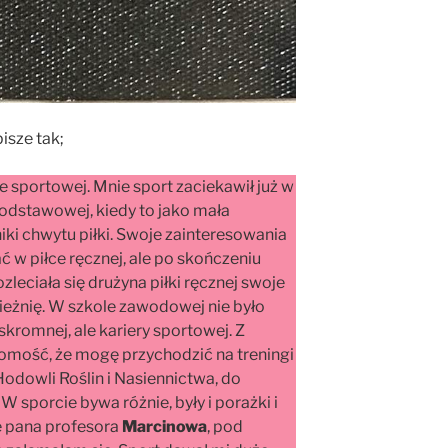
isze tak;
e sportowej. Mnie sport zaciekawił już w
odstawowej, kiedy to jako mała
ki chwytu piłki. Swoje zainteresowania
 w piłce ręcznej, ale po skończeniu
leciała się drużyna piłki ręcznej swoje
eżnię. W szkole zawodowej nie było
kromnej, ale kariery sportowej. Z
mość, że mogę przychodzić na treningi
odowli Roślin i Nasiennictwa, do
 sporcie bywa różnie, były i porażki i
ce pana profesora
Marcinowa
, pod