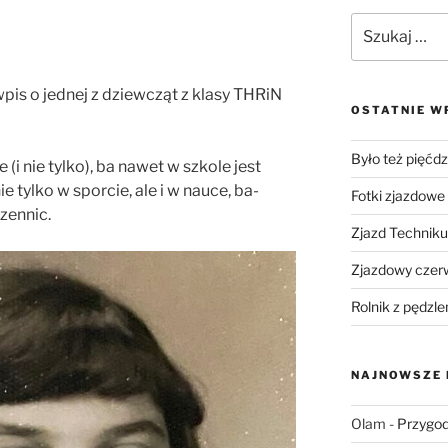
pis o jednej z dziewcząt z klasy THRiN
OSTATNIE W
Było też pięćdz
(i nie tylko), ba nawet w szkole jest
nie tylko w sporcie, ale i w nauce, ba-
Fotki zjazdowe
zennic.
Zjazd Technik
Zjazdowy czer
Rolnik z pędzle
NAJNOWSZE
Olam
-
Przygod