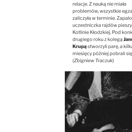
relacje. Z nauką nie miała
problemów, wszystkie egz
zaliczyła w terminie. Zapal
uczestniczka rajdów piesz
Kotlinie Kłodzkiej. Pod kon
drugiego roku z kolegą
Jan
Krupą
stworzyli parę, a kilk
miesięcy później pobrali się
(
Zbigniew Traczuk
)