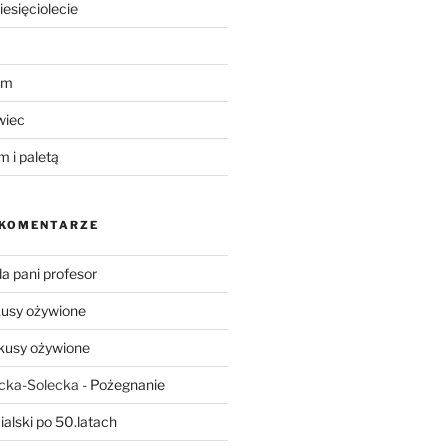
iesięciolecie
um
wiec
m i paletą
 KOMENTARZE
a pani profesor
usy ożywione
kusy ożywione
ecka-Solecka
-
Pożegnanie
ialski po 50.latach