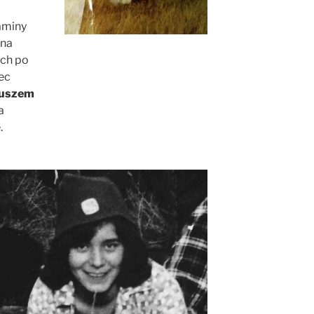
aminy
ona
ych po
iec
uszem
a
.