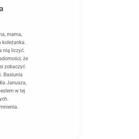
a
na, mama,
a koleżanka.
nią liczyć.
adomości, że
si zobaczyć
. Basiunia
dla Janusza,
jestem w tej
ych.
mnienia.