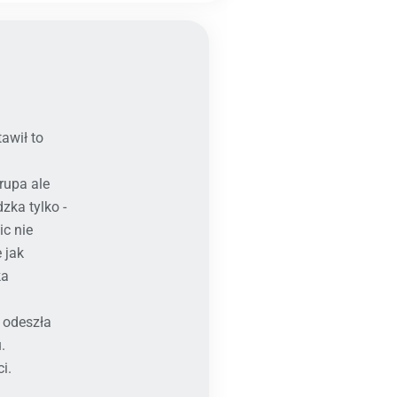
awił to
rupa ale
zka tylko -
ic nie
 jak
ka
 odeszła
.
i.