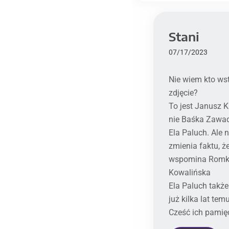
Stani
07/17/2023
Nie wiem kto wst
zdjęcie?
To jest Janusz K
nie Baśka Zawad
Ela Paluch. Ale n
zmienia faktu, że
wspomina Rom
Kowalińska
Ela Paluch także
już kilka lat temu
Cześć ich pamięc