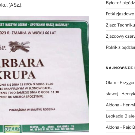
Było też pięćdz
ku. (ASz.).
Fotki zjazdowe
Zjazd Technik
Zjazdowy czer
Rolnik z pędzle
NAJNOWSZE
Olam
-
Przygod
sławoj
-
Henryk
Aldona
-
Henry
Leokadia Biał
Aldona
-
Rajd B