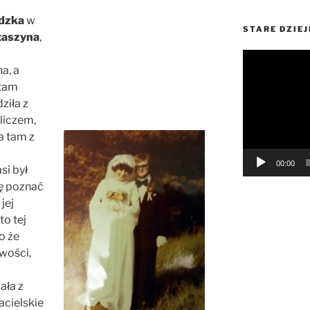
adzka
w
STARE DZIEJ
aszyna
,
Odtwarzacz
a, a
video
 tam
ziła z
liczem,
a tam z
00:00
si był
ię poznać
jej
to tej
o że
wości,
ała z
acielskie