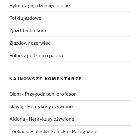
Było też pięćdziesięciolecie
Fotki zjazdowe
Zjazd Technikum
Zjazdowy czerwiec
Rolnik z pędzlem i paletą
NAJNOWSZE KOMENTARZE
Olam
-
Przygoda pani profesor
sławoj
-
Henrykusy ożywione
Aldona
-
Henrykusy ożywione
Leokadia Białecka-Solecka
-
Pożegnanie