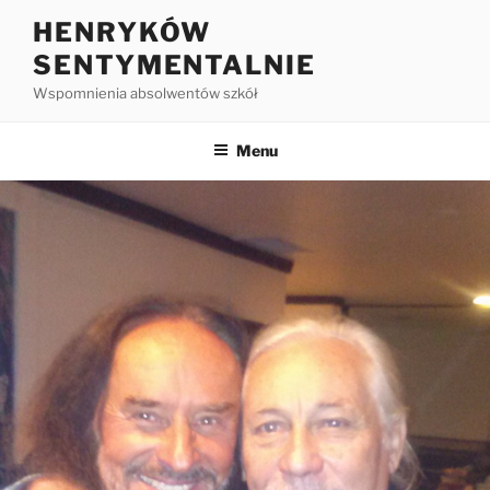
HENRYKÓW
SENTYMENTALNIE
Wspomnienia absolwentów szkół
Menu