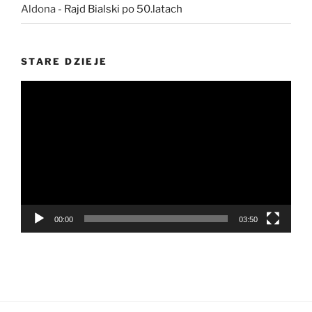
Aldona
-
Rajd Bialski po 50.latach
STARE DZIEJE
Odtwarzacz
video
00:00
03:50