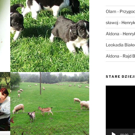
Olam
-
Przygod
sławoj
-
Henryk
Aldona
-
Henry
Leokadia Biał
Aldona
-
Rajd B
STARE DZIEJ
Odtwarzacz
video