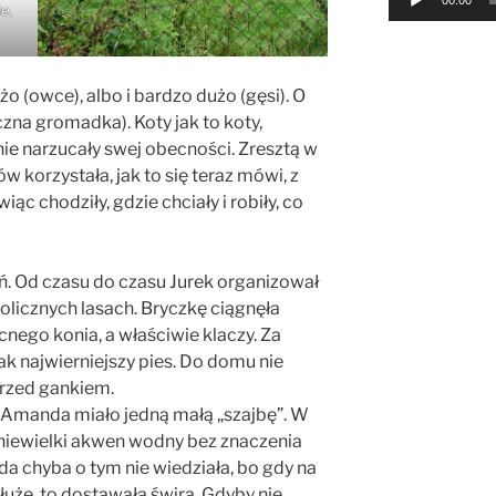
00:00
e,
użo (owce), albo i bardzo dużo (gęsi). O
zna gromadka). Koty jak to koty,
nie narzucały swej obecności. Zresztą w
korzystała, jak to się teraz mówi, z
c chodziły, gdzie chciały i robiły, co
ań. Od czasu do czasu Jurek organizował
olicznych lasach. Bryczkę ciągnęła
ego konia, a właściwie klaczy. Za
ak najwierniejszy pies. Do domu nie
przed gankiem.
e Amanda miało jedną małą „szajbę”. W
„niewielki akwen wodny bez znaczenia
a chyba o tym nie wiedziała, bo gdy na
użę, to dostawała świra. Gdyby nie