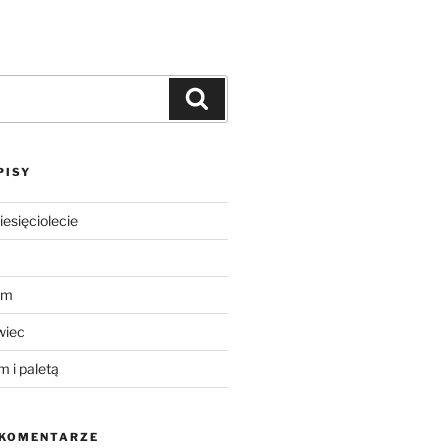
PISY
iesięciolecie
um
wiec
m i paletą
 KOMENTARZE