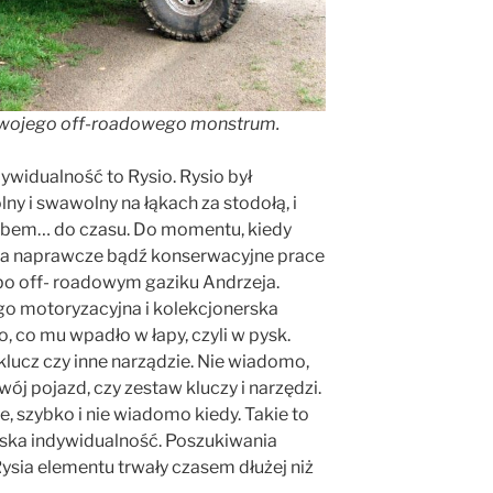
 swojego off-roadowego monstrum.
ywidualność to Rysio. Rysio był
ny i swawolny na łąkach za stodołą, i
rybem… do czasu. Do momentu, kiedy
ę za naprawcze bądź konserwacyjne prace
bo off- roadowym gaziku Andrzeja.
go motoryzacyjna i kolekcjonerska
o, co mu wpadło w łapy, czyli w pysk.
lucz czy inne narządzie. Nie wiadomo,
j pojazd, czy zestaw kluczy i narzędzi.
e, szybko i nie wiadomo kiedy. Takie to
ńska indywidualność. Poszukiwania
sia elementu trwały czasem dłużej niż