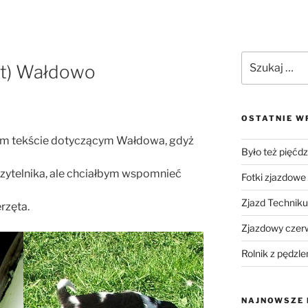
est) Wałdowo
OSTATNIE W
im tekście dotyczącym Wałdowa, gdyż
Było też pięćdz
czytelnika, ale chciałbym wspomnieć
Fotki zjazdowe
Zjazd Technik
rzęta.
Zjazdowy czer
Rolnik z pędzle
NAJNOWSZE