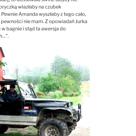
 bryczką wlazłaby na czubek
 Pewnie Amanda wyszłaby z tego cało,
j pewności nie mam. Z opowiadań Jurka
 w bagnie i stąd ta awersja do
h…”.