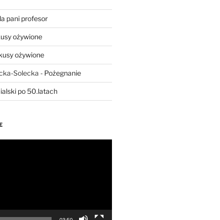
a pani profesor
usy ożywione
kusy ożywione
ecka-Solecka
-
Pożegnanie
ialski po 50.latach
E