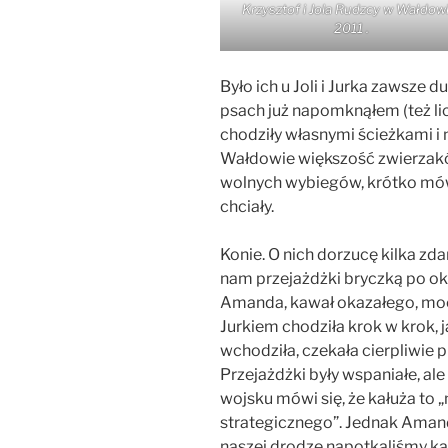
Krzysztof i Jola Rudzcy w Wałdowi
2011 .
Było ich u Joli i Jurka zawsze d
psach już napomknąłem (też lic
chodziły własnymi ścieżkami i 
Wałdowie większość zwierzaków 
wolnych wybiegów, krótko mówią
chciały.
Konie. O nich dorzucę kilka zd
nam przejażdżki bryczką po ok
Amanda, kawał okazałego, mocn
Jurkiem chodziła krok w krok, j
wchodziła, czekała cierpliwie 
Przejażdżki były wspaniałe, al
wojsku mówi się, że kałuża to 
strategicznego”. Jednak Amand
naszej drodze napotkaliśmy kał