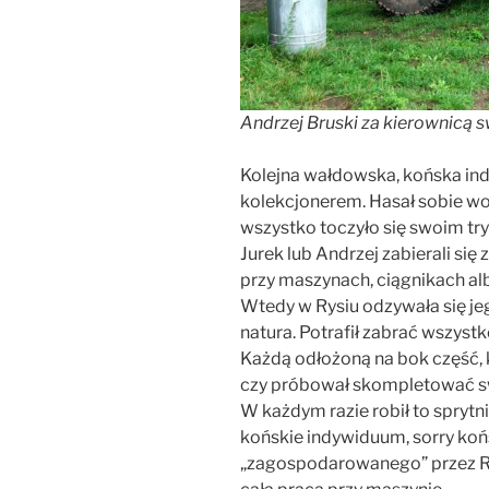
Andrzej Bruski za kierownicą
Kolejna wałdowska, końska ind
kolekcjonerem. Hasał sobie wol
wszystko toczyło się swoim t
Jurek lub Andrzej zabierali si
przy maszynach, ciągnikach al
Wtedy w Rysiu odzywała się je
natura. Potrafił zabrać wszystk
Każdą odłożoną na bok część, k
czy próbował skompletować swó
W każdym razie robił to sprytni
końskie indywiduum, sorry ko
„zagospodarowanego” przez Ry